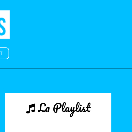
T
La Playlist