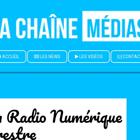
ACCUEIL
LES NEWS
LES VIDÉOS
CONTAC
a Radio Numérique
restre