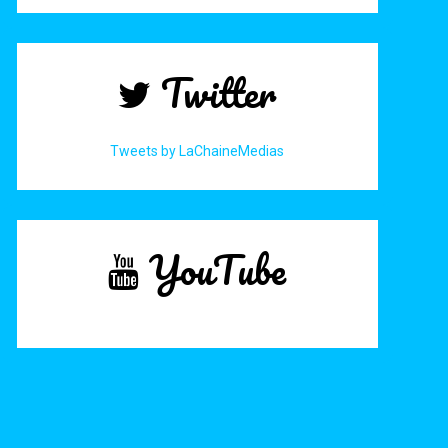
Twitter
Tweets by LaChaineMedias
YouTube