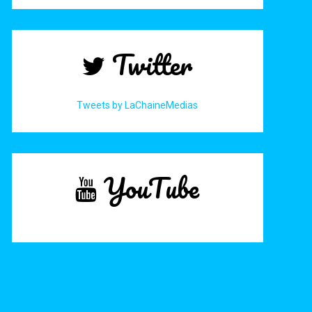
Twitter
Tweets by LaChaineMedias
YouTube