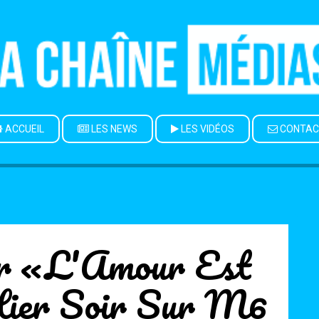
ACCUEIL
LES NEWS
LES VIDÉOS
CONTAC
ur «L'Amour Est
Hier Soir Sur M6