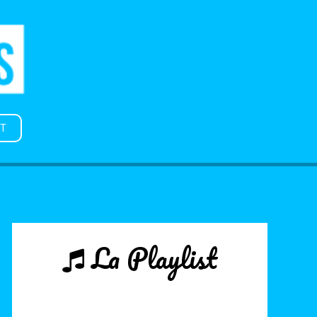
T
La Playlist