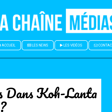
ACCUEIL
LES NEWS
LES VIDÉOS
CONTAC
es Dans Koh-Lanta
?