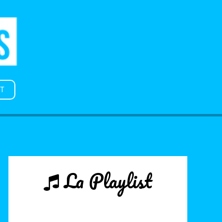
T
La Playlist