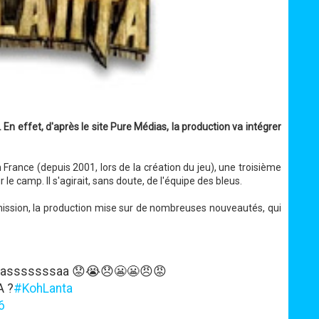
. En effet, d'après le site Pure Médias, la production va intégrer
 France (depuis 2001, lors de la création du jeu), une troisième
r le camp. Il s'agirait, sans doute, de l'équipe des bleus.
émission, la production mise sur de nombreuses nouveautés, qui
x passsssssaa 😟😭😞😬😬😠😡
A ?
#KohLanta
6