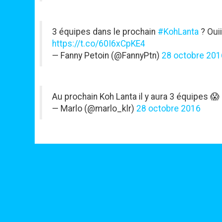
3 équipes dans le prochain
#KohLanta
? Ouii
https://t.co/60I6xCpKE4
— Fanny Petoin (@FannyPtn)
28 octobre 201
Au prochain Koh Lanta il y aura 3 équipes 😱
— Marlo (@marlo_klr)
28 octobre 2016