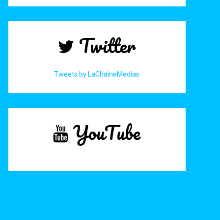
Twitter
Tweets by LaChaineMedias
YouTube