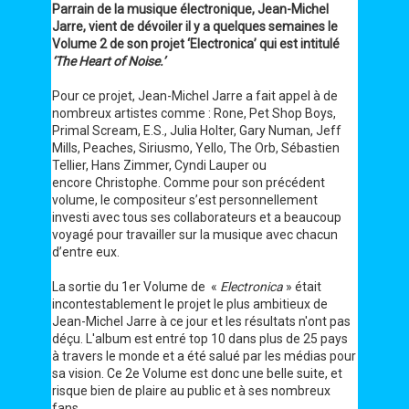
Parrain de la musique électronique, Jean-Michel
Jarre, vient de dévoiler il y a quelques semaines le
Volume 2 de son projet ‘Electronica’ qui est intitulé
‘The Heart of Noise.’
Pour ce projet, Jean-Michel Jarre a fait appel à de
nombreux artistes comme : Rone, Pet Shop Boys,
Primal Scream, E.S., Julia Holter, Gary Numan, Jeff
Mills, Peaches, Siriusmo, Yello, The Orb, Sébastien
Tellier, Hans Zimmer, Cyndi Lauper ou
encore Christophe. Comme pour son précédent
volume, le compositeur s’est personnellement
investi avec tous ses collaborateurs et a beaucoup
voyagé pour travailler sur la musique avec chacun
d’entre eux.
La sortie du 1er Volume de «
Electronica
» était
incontestablement le projet le plus ambitieux de
Jean-Michel Jarre à ce jour et les résultats n'ont pas
déçu. L'album est entré top 10 dans plus de 25 pays
à travers le monde et a été salué par les médias pour
sa vision. Ce 2e Volume est donc une belle suite, et
risque bien de plaire au public et à ses nombreux
fans.