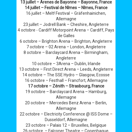
13 juillet – Arenes de Bayonne – Bayonne, France
14 juillet – Festival de Nîmes – Nîmes, France
16 juillet – Melt! Festival – Gräfenhainichen,
Allemagne
23 juillet – Jodrell Bank – Cheshire, Angleterre
4 octobre - Cardiff Motorpoint Arena – Cardiff, Pays
de Galles
6 octobre – Brighton Arena – Brighton, Angleterre
7 octobre – 02 Arena – London, Angleterre
8 octobre – Barclaycard Arena – Birmingham,
Angleterre
10 octobre – 3Arena – Dublin, Irlande
13 octobre – First Direct Arena – Leeds, Angleterre
14 octobre – The SSE Hydro – Glasgow, Ecosse
16 octobre – Festhall – Francfort, Allemagne
17 octobre – Zénith – Strasbourg, France
19 octobre – Barclaycard Arena – Hamburg,
Allemagne
20 octobre – Mercedes Benz Arena – Berlin,
Allemagne
22 octobre – Electricity Conference @ ISS Dome –
Dusseldorf, Allemagne
23 octobre – Palais 12 – Bruxelles, Belgique
26 octobre – Falconer Theatre – Copenhague,